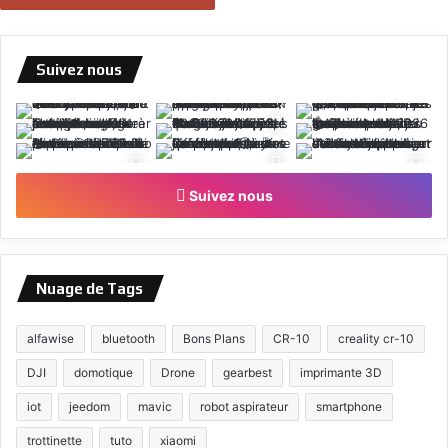
Suivez nous
Suivez nous
Nuage de Tags
alfawise
bluetooth
Bons Plans
CR-10
creality cr-10
DJI
domotique
Drone
gearbest
imprimante 3D
iot
jeedom
mavic
robot aspirateur
smartphone
trottinette
tuto
xiaomi