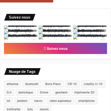
Suivez nous
Suivez nous
Nuage de Tags
alfawise
bluetooth
Bons Plans
CR-10
creality cr-10
DJI
domotique
Drone
gearbest
imprimante 3D
iot
jeedom
mavic
robot aspirateur
smartphone
trottinette
tuto
xiaomi