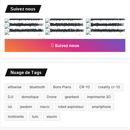
Suivez nous
Suivez nous
Nuage de Tags
alfawise
bluetooth
Bons Plans
CR-10
creality cr-10
DJI
domotique
Drone
gearbest
imprimante 3D
iot
jeedom
mavic
robot aspirateur
smartphone
trottinette
tuto
xiaomi