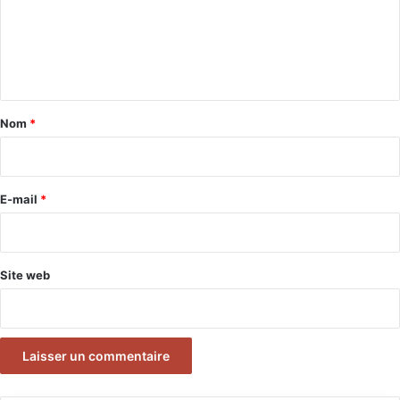
m
e
n
t
a
Nom
*
i
r
e
E-mail
*
*
Site web