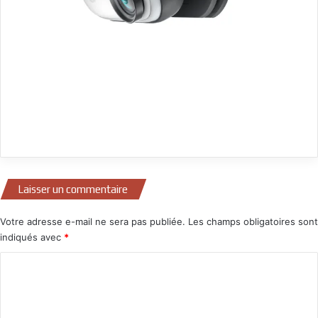
Laisser un commentaire
Votre adresse e-mail ne sera pas publiée.
Les champs obligatoires sont
indiqués avec
*
C
o
m