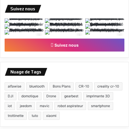
Suivez nous
Suivez nous
Nuage de Tags
alfawise
bluetooth
Bons Plans
CR-10
creality cr-10
DJI
domotique
Drone
gearbest
imprimante 3D
iot
jeedom
mavic
robot aspirateur
smartphone
trottinette
tuto
xiaomi