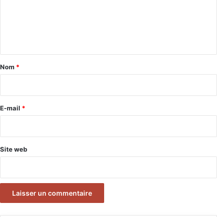
m
e
n
t
a
Nom
*
i
r
e
E-mail
*
*
Site web