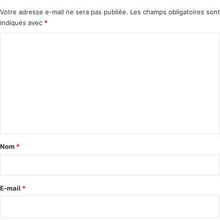
Votre adresse e-mail ne sera pas publiée.
Les champs obligatoires sont
indiqués avec
*
C
o
m
m
e
n
t
a
Nom
*
i
r
e
E-mail
*
*