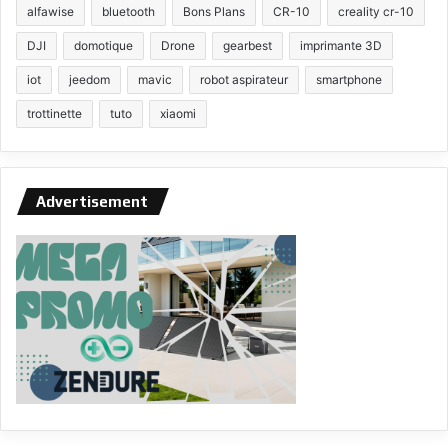
alfawise
bluetooth
Bons Plans
CR-10
creality cr-10
DJI
domotique
Drone
gearbest
imprimante 3D
iot
jeedom
mavic
robot aspirateur
smartphone
trottinette
tuto
xiaomi
Advertisement