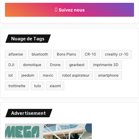
Suivez nous
Nuage de Tags
alfawise
bluetooth
Bons Plans
CR-10
creality cr-10
DJI
domotique
Drone
gearbest
imprimante 3D
iot
jeedom
mavic
robot aspirateur
smartphone
trottinette
tuto
xiaomi
Advertisement