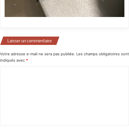
Laisser un commentaire
Votre adresse e-mail ne sera pas publiée.
Les champs obligatoires sont
indiqués avec
*
C
o
m
m
e
n
t