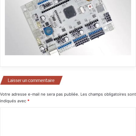
Laisser un commentaire
Votre adresse e-mail ne sera pas publiée.
Les champs obligatoires sont
indiqués avec
*
C
o
m