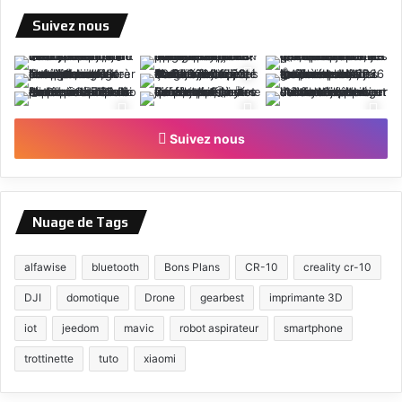
Suivez nous
Suivez nous
Nuage de Tags
alfawise
bluetooth
Bons Plans
CR-10
creality cr-10
DJI
domotique
Drone
gearbest
imprimante 3D
iot
jeedom
mavic
robot aspirateur
smartphone
trottinette
tuto
xiaomi