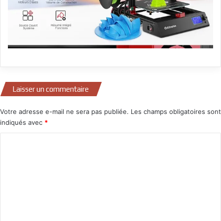
Laisser un commentaire
Votre adresse e-mail ne sera pas publiée.
Les champs obligatoires sont
indiqués avec
*
C
o
m
m
e
n