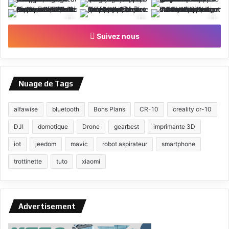
Suivez nous
Nuage de Tags
alfawise
bluetooth
Bons Plans
CR-10
creality cr-10
DJI
domotique
Drone
gearbest
imprimante 3D
iot
jeedom
mavic
robot aspirateur
smartphone
trottinette
tuto
xiaomi
Advertisement