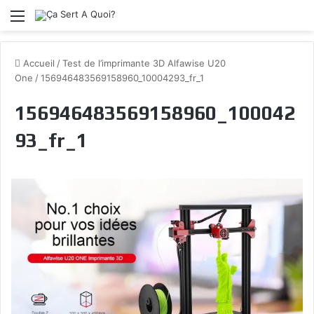
Menu
Accueil
/
Test de l’imprimante 3D Alfawise U20
One
/
156946483569158960_10004293_fr_1
156946483569158960_100042
93_fr_1