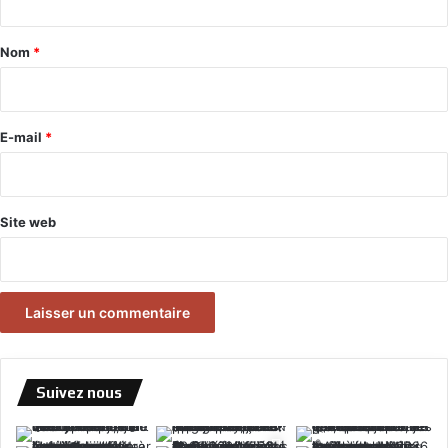
t
a
Nom
*
i
r
e
E-mail
*
*
Site web
Suivez nous