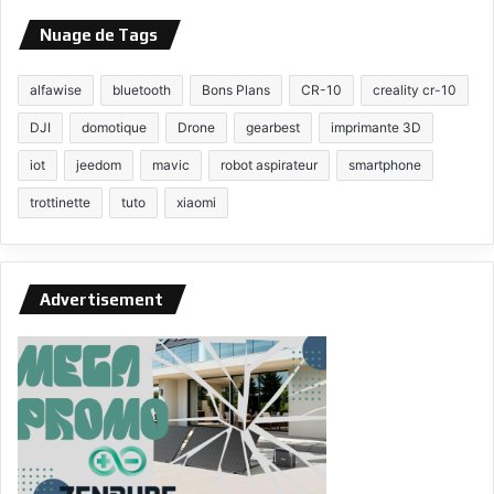
Nuage de Tags
alfawise
bluetooth
Bons Plans
CR-10
creality cr-10
DJI
domotique
Drone
gearbest
imprimante 3D
iot
jeedom
mavic
robot aspirateur
smartphone
trottinette
tuto
xiaomi
Advertisement