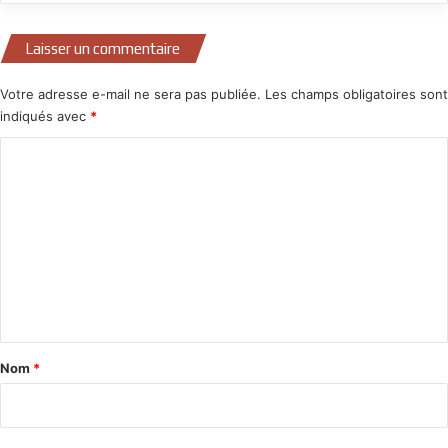
Laisser un commentaire
Votre adresse e-mail ne sera pas publiée.
Les champs obligatoires sont
indiqués avec
*
C
o
m
m
e
n
t
a
Nom
*
i
r