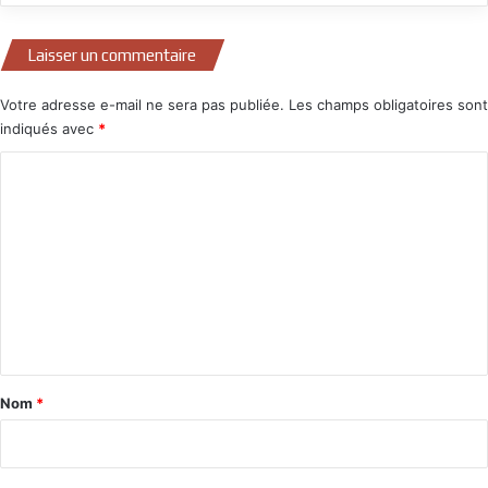
Laisser un commentaire
Votre adresse e-mail ne sera pas publiée.
Les champs obligatoires sont
indiqués avec
*
C
o
m
m
e
n
t
a
Nom
*
i
r