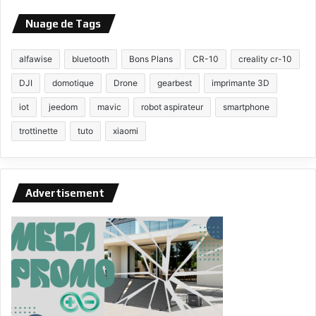
Nuage de Tags
alfawise
bluetooth
Bons Plans
CR-10
creality cr-10
DJI
domotique
Drone
gearbest
imprimante 3D
iot
jeedom
mavic
robot aspirateur
smartphone
trottinette
tuto
xiaomi
Advertisement