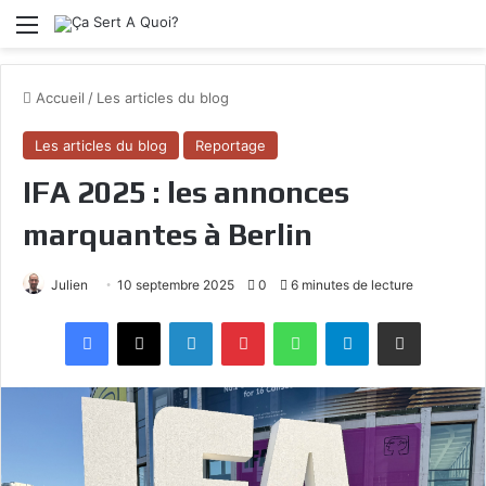
Menu
Accueil
/
Les articles du blog
Les articles du blog
Reportage
IFA 2025 : les annonces
marquantes à Berlin
Julien
10 septembre 2025
0
6 minutes de lecture
Facebook
X
Linkedin
Pinterest
WhatsApp
Telegram
Partagez par mail