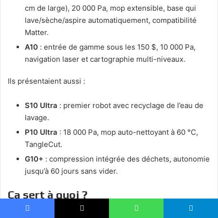
cm de large), 20 000 Pa, mop extensible, base qui
lave/sèche/aspire automatiquement, compatibilité
Matter.
A10
: entrée de gamme sous les 150 $, 10 000 Pa,
navigation laser et cartographie multi-niveaux.
Ils présentaient aussi :
S10 Ultra
: premier robot avec recyclage de l’eau de
lavage.
P10 Ultra
: 18 000 Pa, mop auto-nettoyant à 60 °C,
TangleCut.
G10+
: compression intégrée des déchets, autonomie
jusqu’à 60 jours sans vider.
Ça sert à quoi ?
À rendre la robotique
plus compacte et accessible
, sans
Facebook
X
WhatsApp
Telegram