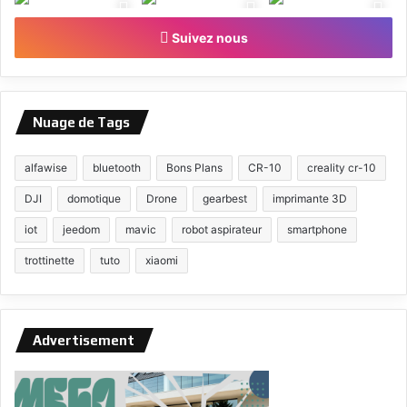
Suivez nous
Nuage de Tags
alfawise
bluetooth
Bons Plans
CR-10
creality cr-10
DJI
domotique
Drone
gearbest
imprimante 3D
iot
jeedom
mavic
robot aspirateur
smartphone
trottinette
tuto
xiaomi
Advertisement