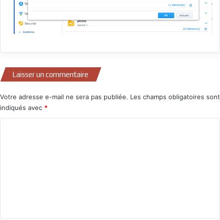
Laisser un commentaire
Votre adresse e-mail ne sera pas publiée.
Les champs obligatoires sont
indiqués avec
*
C
o
m
m
e
n
t