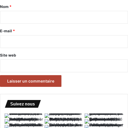
a
Nom
*
i
r
e
E-mail
*
*
Site web
Suivez nous