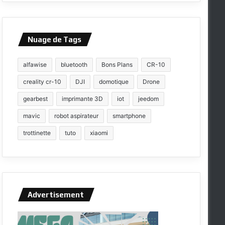
Nuage de Tags
alfawise
bluetooth
Bons Plans
CR-10
creality cr-10
DJI
domotique
Drone
gearbest
imprimante 3D
iot
jeedom
mavic
robot aspirateur
smartphone
trottinette
tuto
xiaomi
Advertisement