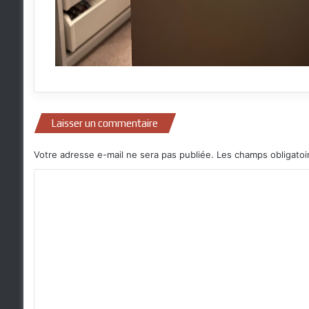
Laisser un commentaire
Votre adresse e-mail ne sera pas publiée.
Les champs obligatoi
C
o
m
m
e
n
t