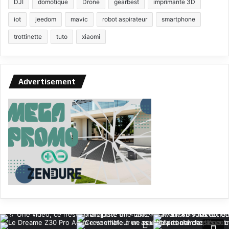
DJI
domotique
Drone
gearbest
imprimante 3D
iot
jeedom
mavic
robot aspirateur
smartphone
trottinette
tuto
xiaomi
Advertisement