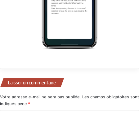
Laisser un commentaire
Votre adresse e-mail ne sera pas publiée.
Les champs obligatoires sont
indiqués avec
*
C
o
m