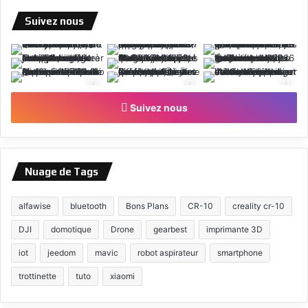
Suivez nous
Suivez nous
Nuage de Tags
alfawise
bluetooth
Bons Plans
CR-10
creality cr-10
DJI
domotique
Drone
gearbest
imprimante 3D
iot
jeedom
mavic
robot aspirateur
smartphone
trottinette
tuto
xiaomi