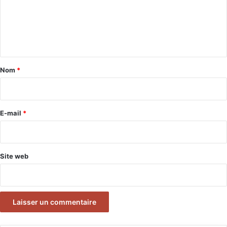
m
e
n
t
a
Nom
*
i
r
e
E-mail
*
*
Site web