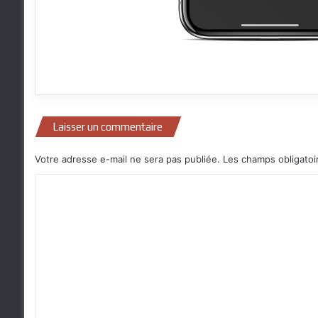
Laisser un commentaire
Votre adresse e-mail ne sera pas publiée.
Les champs obligatoi
C
o
m
m
e
n
t