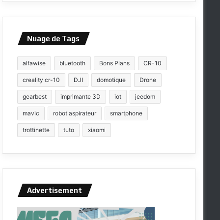
Nuage de Tags
alfawise
bluetooth
Bons Plans
CR-10
creality cr-10
DJI
domotique
Drone
gearbest
imprimante 3D
iot
jeedom
mavic
robot aspirateur
smartphone
trottinette
tuto
xiaomi
Advertisement