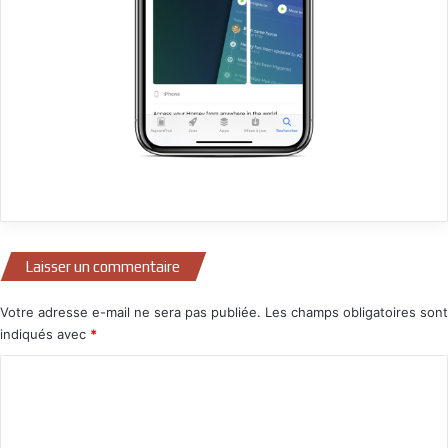
Laisser un commentaire
Votre adresse e-mail ne sera pas publiée.
Les champs obligatoires sont
indiqués avec
*
C
o
m