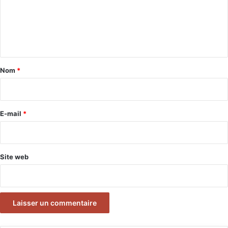
m
e
n
t
a
Nom
*
i
r
e
E-mail
*
*
Site web