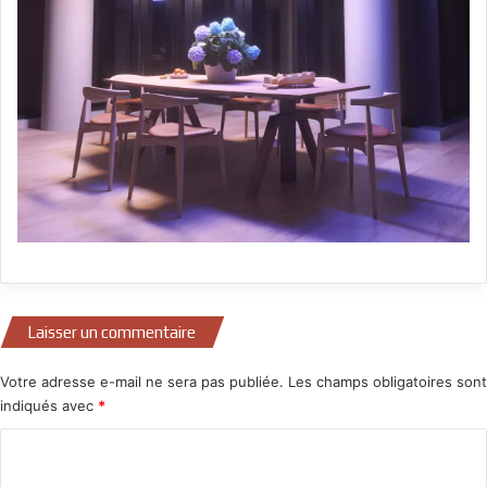
Laisser un commentaire
Votre adresse e-mail ne sera pas publiée.
Les champs obligatoires sont
indiqués avec
*
C
o