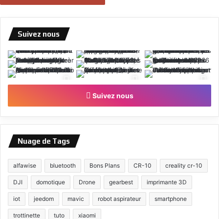
Suivez nous
Suivez nous
Nuage de Tags
alfawise
bluetooth
Bons Plans
CR-10
creality cr-10
DJI
domotique
Drone
gearbest
imprimante 3D
iot
jeedom
mavic
robot aspirateur
smartphone
trottinette
tuto
xiaomi