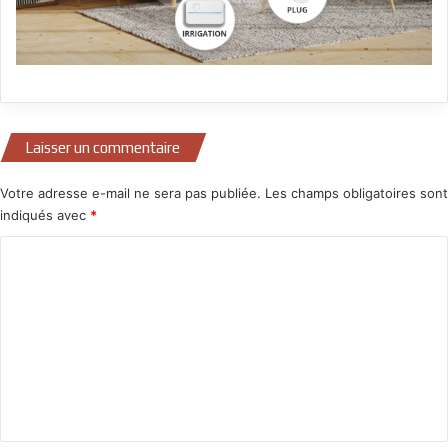
Laisser un commentaire
Votre adresse e-mail ne sera pas publiée.
Les champs obligatoires sont
indiqués avec
*
C
o
m
m
e
n
t