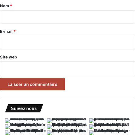
a
Nom
*
i
r
e
E-mail
*
*
Site web
Suivez nous