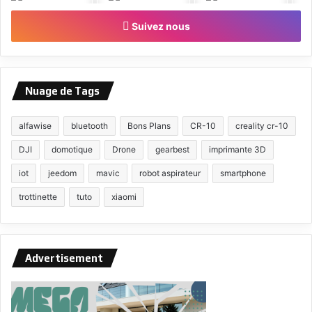
Suivez nous
Nuage de Tags
alfawise
bluetooth
Bons Plans
CR-10
creality cr-10
DJI
domotique
Drone
gearbest
imprimante 3D
iot
jeedom
mavic
robot aspirateur
smartphone
trottinette
tuto
xiaomi
Advertisement