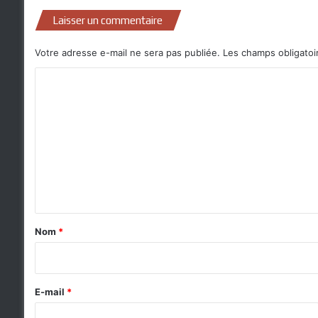
Laisser un commentaire
Votre adresse e-mail ne sera pas publiée.
Les champs obligatoi
C
o
m
m
e
n
t
a
Nom
*
i
r
e
E-mail
*
*