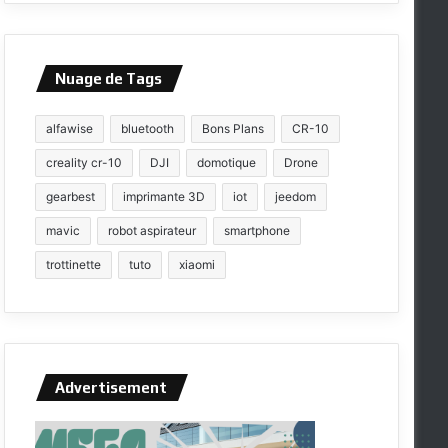
Nuage de Tags
alfawise
bluetooth
Bons Plans
CR-10
creality cr-10
DJI
domotique
Drone
gearbest
imprimante 3D
iot
jeedom
mavic
robot aspirateur
smartphone
trottinette
tuto
xiaomi
Advertisement