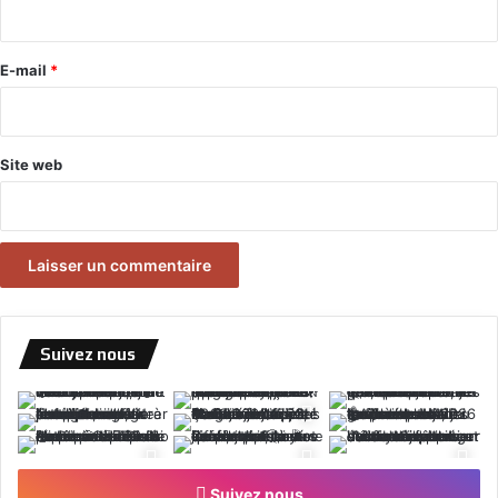
i
r
e
E-mail
*
*
Site web
Suivez nous
Suivez nous