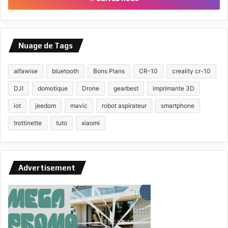
Nuage de Tags
alfawise
bluetooth
Bons Plans
CR-10
creality cr-10
DJI
domotique
Drone
gearbest
imprimante 3D
iot
jeedom
mavic
robot aspirateur
smartphone
trottinette
tuto
xiaomi
Advertisement