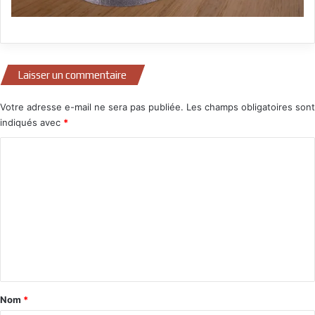
Laisser un commentaire
Votre adresse e-mail ne sera pas publiée.
Les champs obligatoires sont
indiqués avec
*
C
o
m
m
e
n
t
a
Nom
*