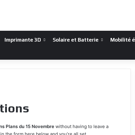
Imprimante 3D
Solaire et Batterie
Mobilité 
tions
ns Plans du 15 Novembre
without having to leave a
n the form here below and you’re all set.