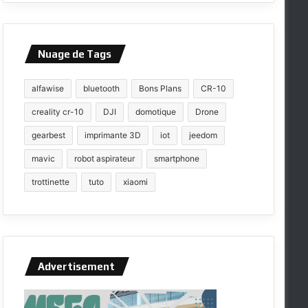
Nuage de Tags
alfawise
bluetooth
Bons Plans
CR-10
creality cr-10
DJI
domotique
Drone
gearbest
imprimante 3D
iot
jeedom
mavic
robot aspirateur
smartphone
trottinette
tuto
xiaomi
Advertisement