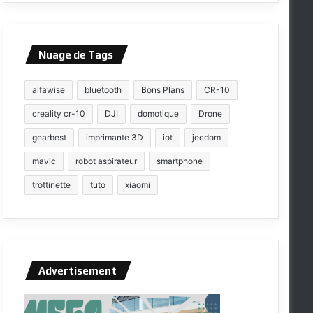
Nuage de Tags
alfawise
bluetooth
Bons Plans
CR-10
creality cr-10
DJI
domotique
Drone
gearbest
imprimante 3D
iot
jeedom
mavic
robot aspirateur
smartphone
trottinette
tuto
xiaomi
Advertisement