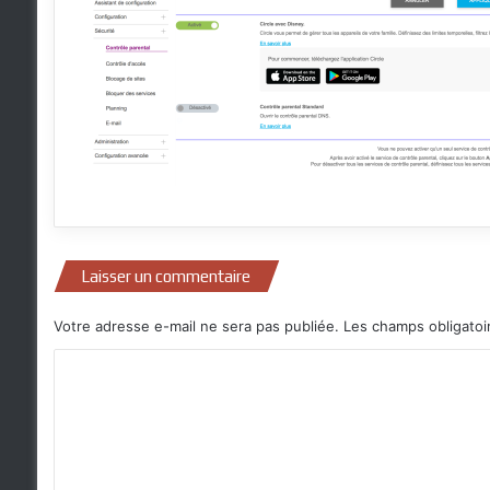
Laisser un commentaire
Votre adresse e-mail ne sera pas publiée.
Les champs obligatoi
C
o
m
m